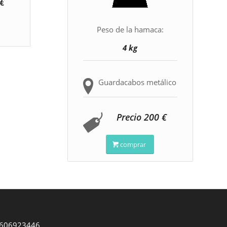
 €
Peso de la hamaca:
4 kg
Guardacabos metálico
Precio 200 €
comprar
606923446