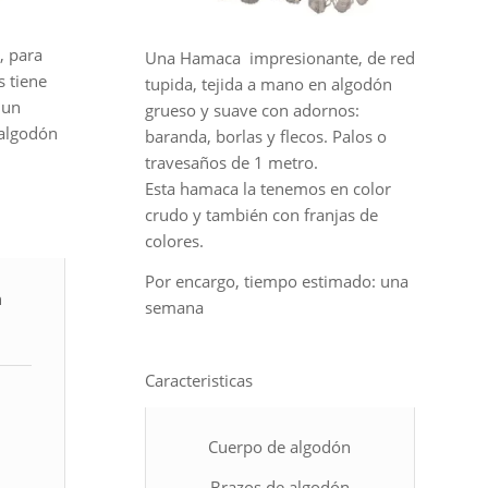
, para
Una Hamaca impresionante, de red
 tiene
tupida, tejida a mano en algodón
 un
grueso y suave con adornos:
 algodón
baranda, borlas y flecos. Palos o
travesaños de 1 metro.
Esta hamaca la tenemos en color
crudo y también con franjas de
colores.
Por encargo, tiempo estimado: una
n
semana
n
Caracteristicas
Cuerpo de algodón
Brazos de algodón