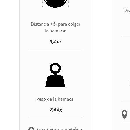
Dis
Distancia +ó- para colgar
la hamaca:
3,4 m
Peso de la hamaca:
2,4 kg
Guardacabos metálico