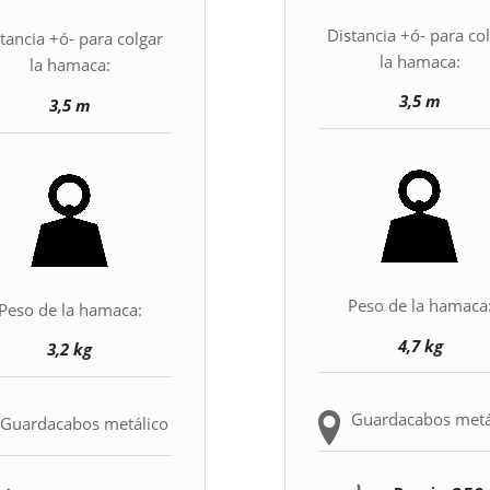
Distancia +ó- para co
tancia +ó- para colgar
la hamaca:
la hamaca:
3,5 m
3,5 m
Peso de la hamaca
Peso de la hamaca:
4,7 kg
3,2 kg
Guardacabos metá
Guardacabos metálico