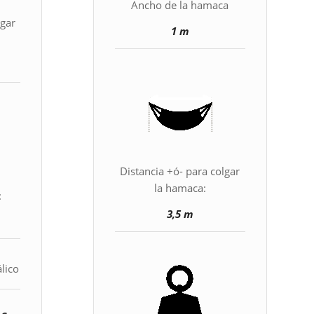
Ancho de la hamaca
lgar
1 m
Distancia +ó- para colgar
la hamaca:
:
3,5 m
lico