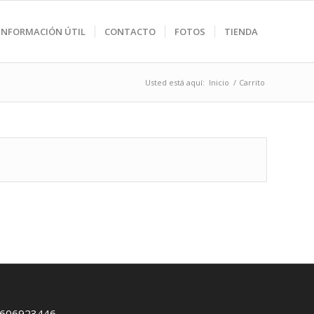
INFORMACIÓN ÚTIL
CONTACTO
FOTOS
TIENDA
Usted está aquí:
Inicio
/
Carrito
606923446